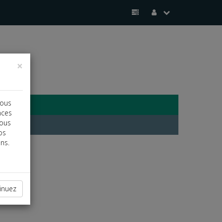
×
vous
nces
vous
os
ns.
inuez