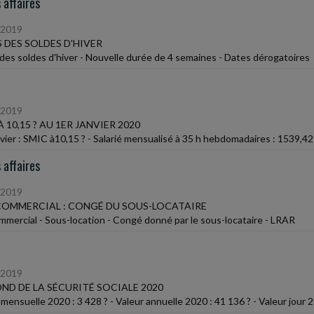
 affaires
/2019
 DES SOLDES D'HIVER
des soldes d'hiver - Nouvelle durée de 4 semaines - Dates dérogatoires
/2019
À 10,15 ? AU 1ER JANVIER 2020
nvier : SMIC à10,15 ? - Salarié mensualisé à 35 h hebdomadaires : 1539,42
 affaires
/2019
COMMERCIAL : CONGÉ DU SOUS-LOCATAIRE
ommercial - Sous-location - Congé donné par le sous-locataire - LRAR
/2019
ND DE LA SÉCURITÉ SOCIALE 2020
mensuelle 2020 : 3 428 ? - Valeur annuelle 2020 : 41 136 ? - Valeur jour 2