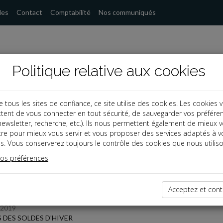
les
Contact
Comptabilité
Nos communiqués
Politique relative aux cookies
ous les sites de confiance, ce site utilise des cookies. Les cookies 
tent de vous connecter en tout sécurité, de sauvegarder vos préfére
s
, newsletter, recherche, etc.). Ils nous permettent également de mieux 
tre pour mieux vous servir et vous proposer des services adaptés à v
s. Vous conserverez toujours le contrôle des cookies que nous utiliso
 des dernières dépêches
vos préférences
 affaires
Acceptez et cont
/2019
 DES SOLDES D'HIVER