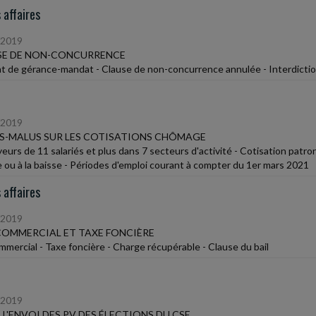
 affaires
/2019
SE DE NON-CONCURRENCE
t de gérance-mandat - Clause de non-concurrence annulée - Interdicti
/2019
S-MALUS SUR LES COTISATIONS CHÔMAGE
eurs de 11 salariés et plus dans 7 secteurs d'activité - Cotisation pat
 ou à la baisse - Périodes d'emploi courant à compter du 1er mars 2021
 affaires
/2019
COMMERCIAL ET TAXE FONCIÈRE
ommercial - Taxe foncière - Charge récupérable - Clause du bail
/2019
E L'ENVOI DES PV DES ÉLECTIONS DU CSE