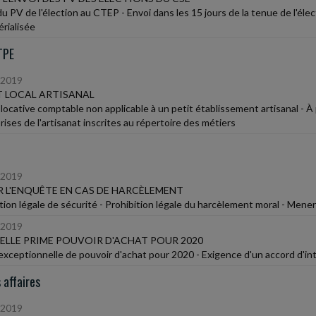
du PV de l'élection au CTEP - Envoi dans les 15 jours de la tenue de l'él
rialisée
TPE
/2019
T LOCAL ARTISANAL
 locative comptable non applicable à un petit établissement artisanal - 
ises de l'artisanat inscrites au répertoire des métiers
/2019
 L'ENQUÊTE EN CAS DE HARCÈLEMENT
tion légale de sécurité - Prohibition légale du harcèlement moral - Mene
/2019
LLE PRIME POUVOIR D'ACHAT POUR 2020
exceptionnelle de pouvoir d'achat pour 2020 - Exigence d'un accord d'i
 affaires
/2019