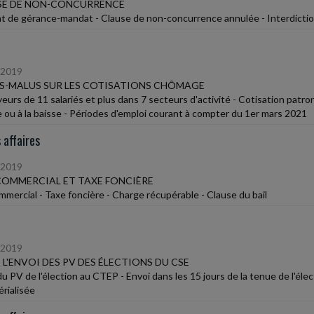
SE DE NON-CONCURRENCE
t de gérance-mandat - Clause de non-concurrence annulée - Interdicti
/2019
S-MALUS SUR LES COTISATIONS CHÔMAGE
eurs de 11 salariés et plus dans 7 secteurs d'activité - Cotisation pat
 ou à la baisse - Périodes d'emploi courant à compter du 1er mars 2021
 affaires
/2019
COMMERCIAL ET TAXE FONCIÈRE
ommercial - Taxe foncière - Charge récupérable - Clause du bail
/2019
E L'ENVOI DES PV DES ÉLECTIONS DU CSE
du PV de l'élection au CTEP - Envoi dans les 15 jours de la tenue de l'él
rialisée