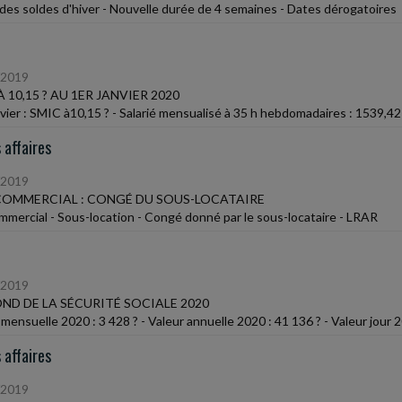
des soldes d'hiver - Nouvelle durée de 4 semaines - Dates dérogatoires
/2019
À 10,15 ? AU 1ER JANVIER 2020
nvier : SMIC à10,15 ? - Salarié mensualisé à 35 h hebdomadaires : 1539,42
 affaires
/2019
COMMERCIAL : CONGÉ DU SOUS-LOCATAIRE
ommercial - Sous-location - Congé donné par le sous-locataire - LRAR
/2019
ND DE LA SÉCURITÉ SOCIALE 2020
mensuelle 2020 : 3 428 ? - Valeur annuelle 2020 : 41 136 ? - Valeur jour 2
 affaires
/2019