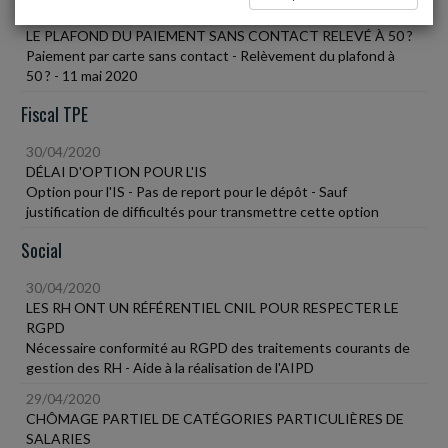
30/04/2020
LE PLAFOND DU PAIEMENT SANS CONTACT RELEVÉ À 50 ?
Paiement par carte sans contact - Relèvement du plafond à
50 ? - 11 mai 2020
Fiscal TPE
30/04/2020
DÉLAI D'OPTION POUR L'IS
Option pour l'IS - Pas de report pour le dépôt - Sauf
justification de difficultés pour transmettre cette option
Social
30/04/2020
LES RH ONT UN RÉFÉRENTIEL CNIL POUR RESPECTER LE
RGPD
Nécessaire conformité au RGPD des traitements courants de
gestion des RH - Aide à la réalisation de l'AIPD
29/04/2020
CHÔMAGE PARTIEL DE CATÉGORIES PARTICULIÈRES DE
SALARIES