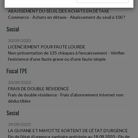
30/09/2020
ABAISSEMENT DU SEUIL DES ACHATS EN DÉTAXE
Commerce - Achats en détaxe - Abaissement du seuil à 100 ?
Social
30/09/2020
LICENCIEMENT POUR FAUTE LOURDE
Non-présentation de 135 chèques à l'encaissement - Vérifier
l'existence d'une faute grave ou d'une faute simple
Fiscal TPE
30/09/2020
FRAIS DE DOUBLE RÉSIDENCE
Frais de double résidence - Frais d'abonnement internet non
déductibles
Social
29/09/2020
LA GUYANE ET MAYOTTE SORTENT DE L'ÉTAT D'URGENCE
Fin de l'état d'urgence sanitaire anticipée au 18.09.2020 - Fin de