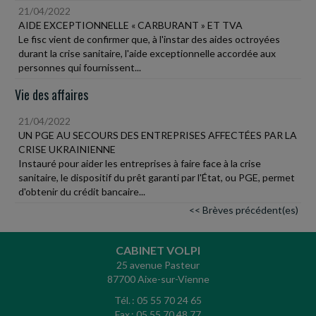
21/04/2022
AIDE EXCEPTIONNELLE « CARBURANT » ET TVA
Le fisc vient de confirmer que, à l'instar des aides octroyées
durant la crise sanitaire, l'aide exceptionnelle accordée aux
personnes qui fournissent...
Vie des affaires
21/04/2022
UN PGE AU SECOURS DES ENTREPRISES AFFECTÉES PAR LA
CRISE UKRAINIENNE
Instauré pour aider les entreprises à faire face à la crise
sanitaire, le dispositif du prêt garanti par l'État, ou PGE, permet
d'obtenir du crédit bancaire...
<< Brèves précédent(es)
CABINET VOLPI
25 avenue Pasteur
87700 Aixe-sur-Vienne
Tél. : 05 55 70 24 65
Fax : 05 55 70 48 77