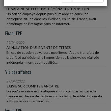
29/04/2022
LE SALARIÉ NE PEUT PAS DÉMÉNAGER TROP LOIN
Un salarié employé depuis plusieurs années dans une
entreprise située dans les Yvelines, en Ile-de-France, avait
déménagé en Bretagne sans en informer...
Fiscal TPE
29/04/2022
ANNULATION D'UNE VENTE DE TITRES
En cas de cession de valeurs mobilières, c'est le transfert de
propriété qui déclenche l'imposition de la plus-value réalisée
indépendamment des modalités...
Vie des affaires
29/04/2022
SAISIE SUR COMPTE BANCAIRE
Lorsqu'une saisie est pratiquée sur un compte bancaire, la
banque est tenue de déclarer sur le champ le solde du compte
à l'huissier qui lui a transmis...
Fiscal TPE