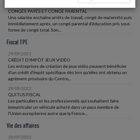
29/09/2023
CONGÉS PAYÉS ET CONGÉ PARENTAL
Une salariée enchaîne arrêts de travail, congé de maternité puis
immédiatement après, un congé parental d'éducation pris sous
forme de congé total. Son...
Fiscal TPE
29/09/2023
CRÉDIT D'IMPÔT JEUX VIDÉO
Les entreprises de création de jeux vidéo peuvent bénéficier
d'un crédit d'impôt spécifique dès lors qu'elles ont obtenu un
agrément provisoire du Centre...
28/09/2023
QUITUS FISCAL
Les particuliers et les professionnels qui souhaitent faire
immatriculer un véhicule acheté dans un pays membre de
l'Union européenne autre que la France...
Vie des affaires
28/09/2023