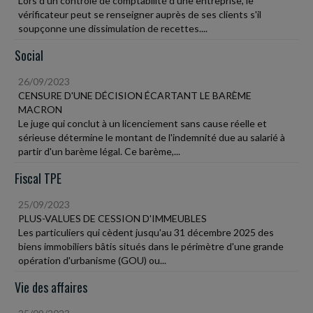
Lors d'un contrôle de comptabilité d'une entreprise, le
vérificateur peut se renseigner auprès de ses clients s'il
soupçonne une dissimulation de recettes....
Social
26/09/2023
CENSURE D'UNE DÉCISION ÉCARTANT LE BARÈME
MACRON
Le juge qui conclut à un licenciement sans cause réelle et
sérieuse détermine le montant de l'indemnité due au salarié à
partir d'un barème légal. Ce barème,...
Fiscal TPE
25/09/2023
PLUS-VALUES DE CESSION D'IMMEUBLES
Les particuliers qui cèdent jusqu'au 31 décembre 2025 des
biens immobiliers bâtis situés dans le périmètre d'une grande
opération d'urbanisme (GOU) ou...
Vie des affaires